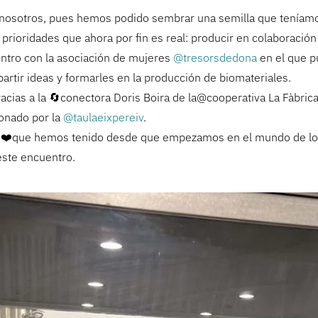
 nosotros, pues hemos podido sembrar una semilla que teníamo
s prioridades que ahora por fin es real: producir en colaboració
entro con la asociación de mujeres
@tresorsdedona
en el que p
rtir ideas y formarles en la producción de biomateriales.
acias a la 🔄conectora Doris Boira de la@cooperativa La Fàbric
ionado por la
@taulaeixpereiv
.
s ❤️que hemos tenido desde que empezamos en el mundo de los
este encuentro.