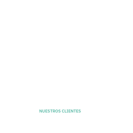
Para nuevos proyectos
+34 658 987 889
Naifactory Lab
Calle Antic de San Joan, 1 - El Born - B
NUESTROS CLIENTES